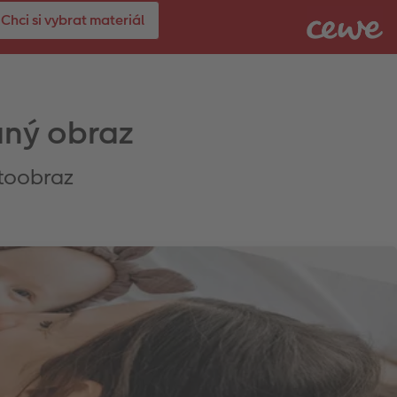
Chci si vybrat materiál
aný obraz
otoobraz