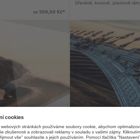
Dřevěné, kovové, plastové rám
509,00 Kč
*
od