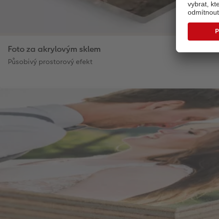
Foto za akrylovým sklem
Působivý prostorový efekt