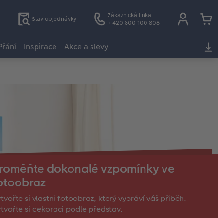
Zákaznická linka
Stav objednávky
+ 420 800 100 808
Přání
Inspirace
Akce a slevy
roměňte dokonalé vzpomínky ve
otoobraz
tvořte si vlastní fotoobraz, který vypráví váš příběh.
tvořte si dekoraci podle představ.