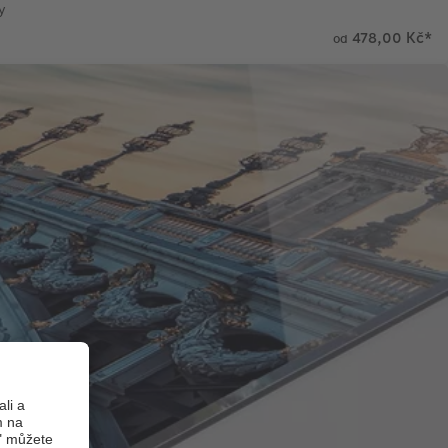
y
478,00 Kč
*
od