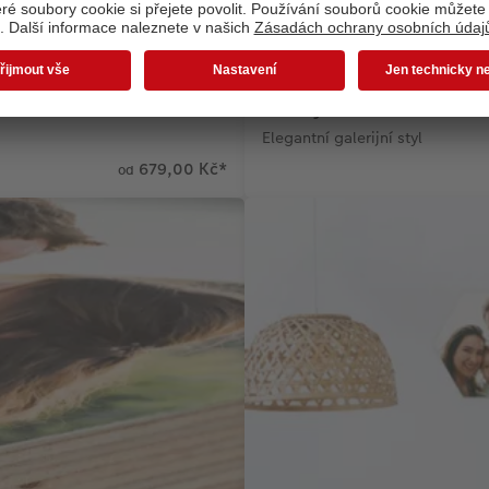
Gallery Print
Elegantní galerijní styl
679,00 Kč
*
od