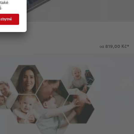
819,00 Kč
*
od