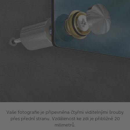
Vaše fotografie je připevněna čtyřmi viditelnými šrouby
přes přední stranu. Vzdálenost ke zdi je přibližně 20
milimetrů.