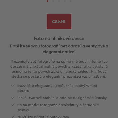
e
Designové doplňky
CEWE foto ihned s rámečkem
Velké formáty
Plastová deska
Streetmap plakát
Faber-Castell
CEWE myPhotos
PopGrip
Skládací přání
Cestování
l
Panoramatické stránky
CEWE foto ihned s textem
CEWE foto ihned
Akrylové sklo
Fotokoláž k výročí
Hry
Novinky
Cardholder
Pohlednice s přímým odesláním
Inspirace pro váš domov
Ukázky fotoknih
CEWE foto ihned s designem
Little Prints
Plakát s vyříznutou fotografií
Domácí mazlíčci
CEWE myPhotos
Karty
DIY
Hliníková deska
Foto na hliníkové desce
Povrchová úprava
Filmový pás
Fotobox
Foto na dřevě
Škola a kancelář
Novinky
Pohlednice
Fototipy
Potěšte se svou fotografií bez odrazů a ve stylové a
elegantní optice!
Garance spokojenosti
CEWE přání na počkání
Art Prints
Gallery Print
Art Prints
Dětská přání
Designové fotoobrazy
Prezentujte své fotografie na úplně jiné úrovni. Tento typ
obrazu má unikátní matný povrch a každá fotka vytištěná
CEWE myPhotos
Fotosety ihned
Rámy
Svatební cedule
Dárková krabička
Další události
Kronika roku
přímo na tento povrch získá umělecký vzhled. Hliníková
deska se postará o elegantní prezentaci vašich záběrů.
Art Collection
Vícedílné fotografie ihned
Samolepky z fotky
Vícedílné obrazy
CEWE FOTOKNIHA dětská
CEWE myPhotos
Fotografické soutěže
obzvláště elegantní, nereflexní a matný vzhled
obrazu
Novinky
Velké formáty ihned
CEWE myPhotos
Fotokoláž
CEWE myPhotos
lehké, tvarově stabilní a odolné designérské kousky
tip na motiv: fotografie architektury a černobílé
Koláž ihned
Novinky
CEWE myPhotos
Novinky
snímky
NOVĚ lze přidat i floatový rám