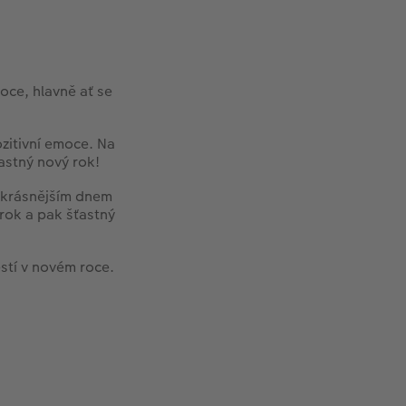
oce, hlavně ať se
ozitivní emoce. Na
ťastný nový rok!
ejkrásnějším dnem
 krok a pak šťastný
stí v novém roce.