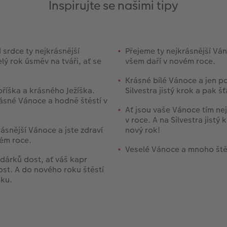
Inspirujte se našimi tipy
srdce ty nejkrásnější
Přejeme ty nejkrásnější Ván
lý rok úsměv na tváři, ať se
všem daří v novém roce.
Krásné bílé Vánoce a jen p
bříška a krásného Ježíška.
Silvestra jistý krok a pak š
ásné Vánoce a hodně štěstí v
Ať jsou vaše Vánoce tím n
v roce. A na Silvestra jistý
rásnější Vánoce a jste zdraví
nový rok!
vém roce.
Veselé Vánoce a mnoho ště
dárků dost, ať váš kapr
st. A do nového roku štěstí
ku.