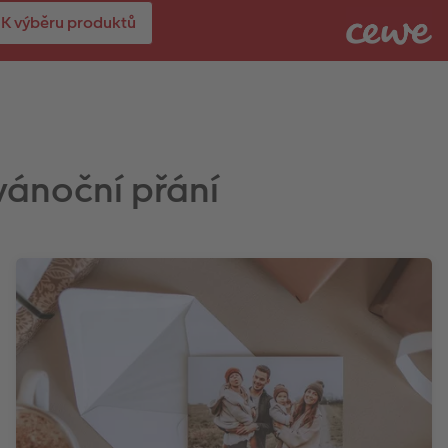
K výběru produktů
 vánoční přání