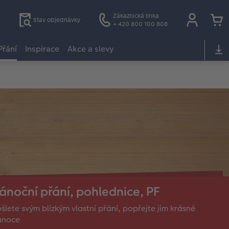
Zákaznická linka
Stav objednávky
+ 420 800 100 808
Přání
Inspirace
Akce a slevy
ánoční přání, pohlednice, PF
šlete svým blízkým vlastní přání, popřejte jim krásné
ánoce