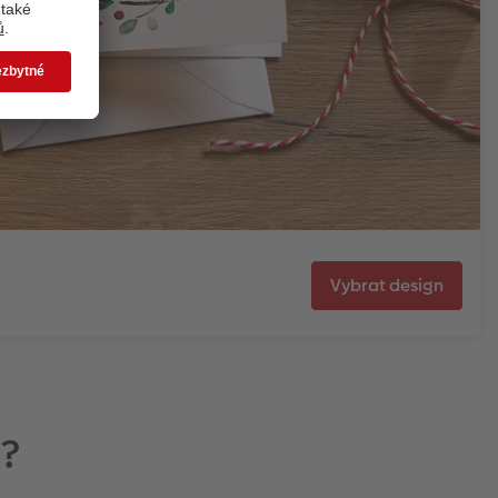
Vybrat design
í?