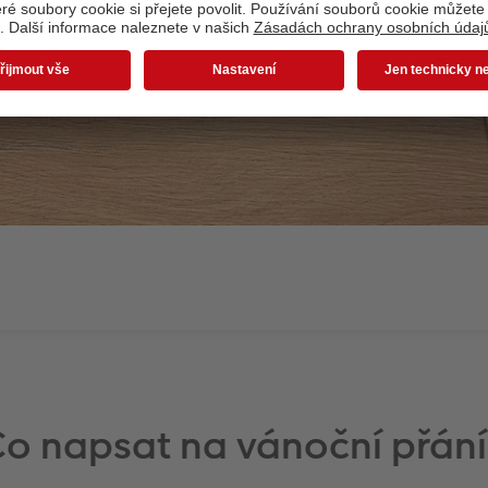
o napsat na vánoční přán