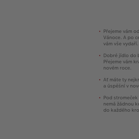
Přejeme vám od 
Vánoce. A po ce
vám vše vydaří.
Dobré jídlo do 
Přejeme vám kr
novém roce.
Ať máte ty nejk
a úspěšní v no
Pod stromeček 
nemá žádnou ko
do každého kro