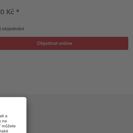
00 Kč
*
i objednání