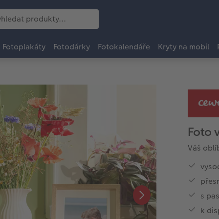
Fotoplakáty
Fotodárky
Fotokalendáře
Kryty na mobil
Foto 
Váš obl
vysoc
přes
s pa
k dis