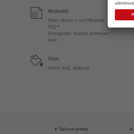
Materiál
Rám: dřevo s certifikátem
FSC®
Fotografie: kvalita premium
lesk
Rám
černý, bílý, dubový
Způsob platby