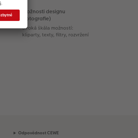
Možnosti designu
(fotografie)
Široká škála možností:
kliparty, texty, filtry, rozvržení
Odpovědnost CEWE