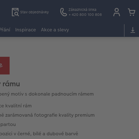
Zákaznická linka
Stav objednávky
+ 420 800 100 808
Přání
Inspirace
Akce a slevy
v rámu
íbený motiv s dokonale padnoucím rámem
e kvalitní rám
ně zarámovaná fotografie kvality premium
spartou
pozici v černé, bílé a dubové barvě