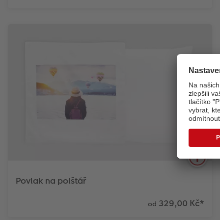
Na pláži nebo při nakupování. Vaše fotografie jsou
vždy s vámi jako samostatně navržená taška s
motivem na celé ploše.
Zjistit více
Povlak na polštář
329,00 Kč
*
od