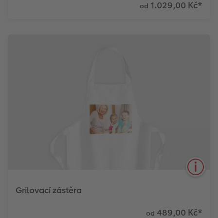
1.029,00 Kč
*
od
Zahřejte se svou nejkrásnější vzpomínkou
Zjistit více
Grilovací zástěra
489,00 Kč
*
od