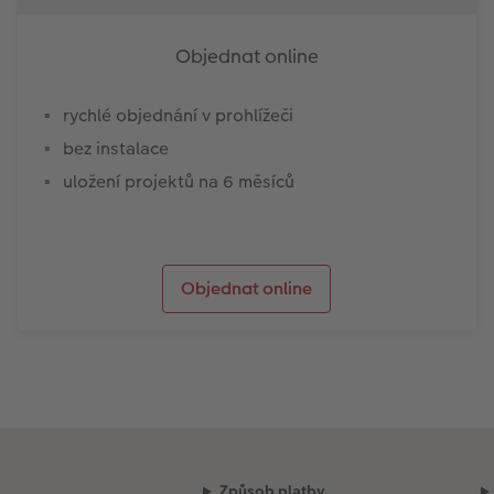
Objednat online
rychlé objednání v prohlížeči
bez instalace
uložení projektů na 6 měsíců
Objednat online
Způsob platby