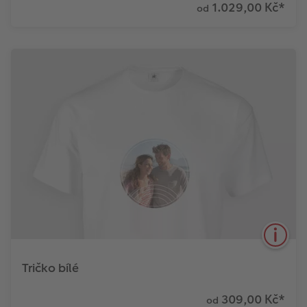
1.029,00 Kč
*
od
Vaše fotka přímo na romantickém polštáři
vyrobeného z měkkého mikrovlákna
Zjistit více
Tričko bílé
309,00 Kč
*
od