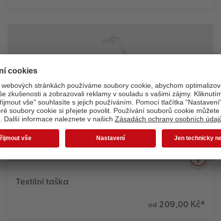
Stále chodíte po nákupech a hledáte své vysněné
tričko? Už nikam nechoďte a vytvořte si ho z
pohodlí domova. Sestavte si ho z fotky či obrázku a
libovolného tematického designu doplněný o
vlastní text.
Zjistit více
Textilní taška
209,00 Kč
*
od