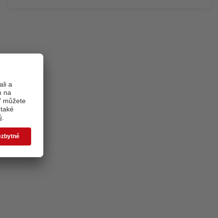
Grilovací zástěra Vám nabídne velký prostor pro
Vaše fotografie či obrázky. Nevažte se sériovou
výrobou zástěr běžně dostupných v každém
obchodě. Vytvořte si vlastní grilovací zástěru a
buďte jiní.
Zjistit více