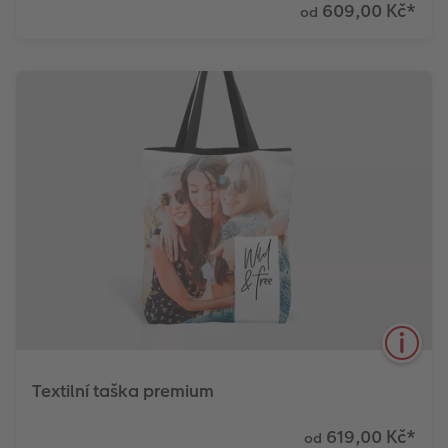
609,00 Kč
*
od
Dejte si svou oblíbenou fotku na polštář, který
vypadá dobře jako dekorace na gauči a zároveň
vám zpříjemní chvíle odpočinku. Tento polštář je
celoplošně potištěný, takže využijte každé volné
místečko a vložte další a další fotky. Navrhněte si
obě strany polštáře, vše je ve vaší režii.
Zjistit více
Textilní taška premium
619,00 Kč
*
od