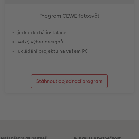
Program CEWE fotosvět
jednoduchá instalace
velký výběr designů
ukládání projektů na vašem PC
Stáhnout objednací program
Naši přepravní partneři
Kvalita a bezpečnost