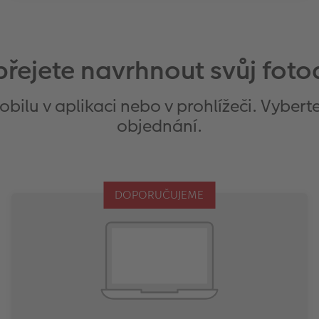
Nakupování, cestování nebo vyjížďka. Textilní taška
je váš osobní, prostorný společník v každodenním
životě.
 přejete navrhnout svůj fot
Zjistit více
ilu v aplikaci nebo v prohlížeči. Vyberte
objednání.
DOPORUČUJEME