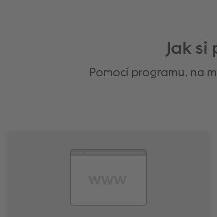
Tento polštář nese vaši fotku a vyzařuje jedinečné
kouzlo. K dispozici také s náplní.
Jak si
Zjistit více
Pomocí programu, na mob