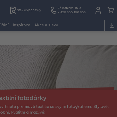
Zákaznická linka
Stav objednávky
+ 420 800 100 808
Přání
Inspirace
Akce a slevy
extilní fotodárky
vrhněte prémiové textilie se svými fotografiemi. Stylové,
obní, kvalitní a mazlivé!