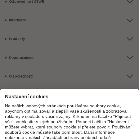
Odpovědnost CEWE
Informace
Produkty
Doporučujeme
O společnosti
Máte-li jakékoli dotazy týkající se fotoproduktů nebo objednávek,
neváhejte nás kontaktovat:
+ 420 800 100 808
[Po - Pá: 8:00 - 16:00]