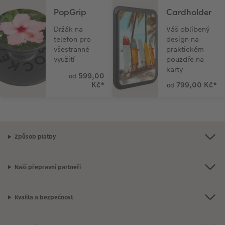
PopGrip
Cardholder
Držák na
Váš oblíbený
telefon pro
design na
všestranné
praktickém
využití
pouzdře na
karty
599,00
od
Kč
*
799,00 Kč
*
od
Způsob platby
Naši přepravní partneři
Kvalita a bezpečnost