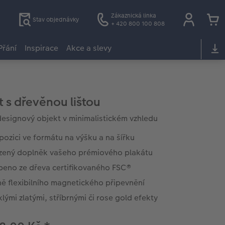
Zákaznická linka
Stav objednávky
+ 420 800 100 808
Přání
Inspirace
Akce a slevy
t s dřevěnou lištou
designový objekt v minimalistickém vzhledu
pozici ve formátu na výšku a na šířku
ozený doplněk vašeho prémiového plakátu
beno ze dřeva certifikovaného FSC®
ě flexibilního magnetického připevnění
klými zlatými, stříbrnými či rose gold efekty