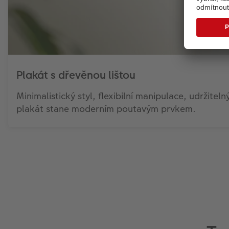
Plakát s dřevěnou lištou
Minimalistický styl, flexibilní manipulace, udržitel
plakát stane moderním poutavým prvkem.