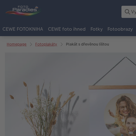
CEWE FOTOKNIHA
CEWE foto ihned
Fotky
Fotoobrazy
Homepage
Fotoplakáty
Plakát s dřevěnou lištou