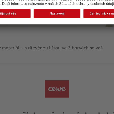
ný materiál – s dřevěnou lištou ve 3 barvách se váš