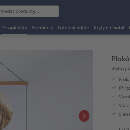
Fotoplakáty
Fotodárky
Fotokalendáře
Kryty na mobil
Plaká
Stylový 
K dis
Přir
Vyro
Včetn
S les