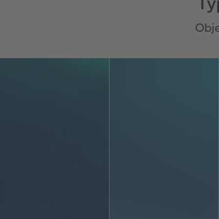
Ty
Obje