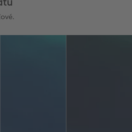
átů
ťové.