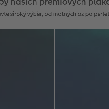
py našich prémiových plak
vte široký výběr, od matných až po perle