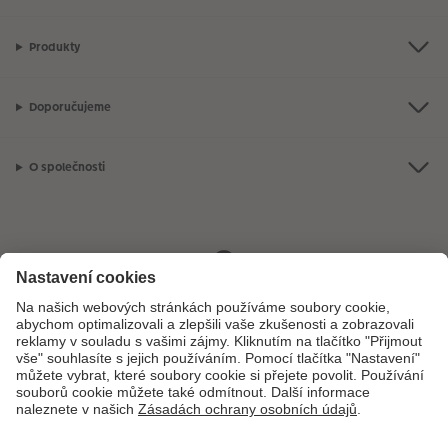
Produkty
Doporučujeme
O společnosti
Máte-li jakékoli dotazy týkající se fotoproduktů nebo objednávek,
neváhejte nás kontaktovat:
+ 420 800 100 808
[Po - Pá: 8:00 - 16:00]
*Uvedené ceny jsou doporučené prodejní ceny. Ke každé zakázce účtujeme jedno