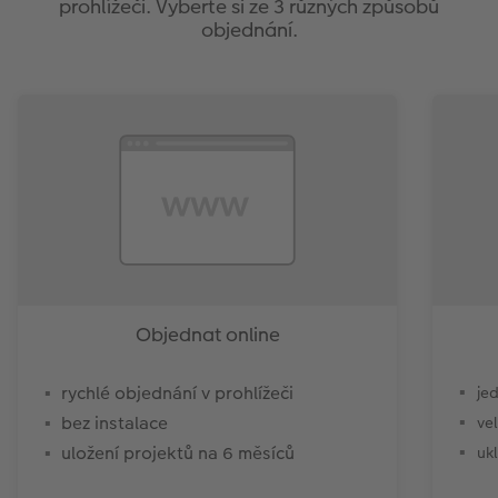
prohlížeči. Vyberte si ze 3 různých způsobů
objednání.
Objednat online
rychlé objednání v prohlížeči
je
bez instalace
ve
uložení projektů na 6 měsíců
uk