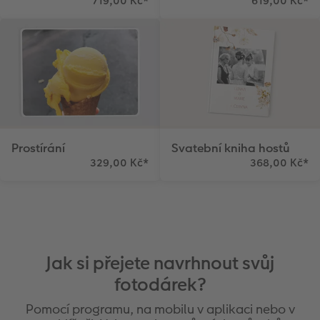
719,00 Kč
*
619,00 Kč
*
Prostírání
Svatební kniha hostů
329,00 Kč
*
368,00 Kč
*
Jak si přejete navrhnout svůj
fotodárek?
Pomocí programu, na mobilu v aplikaci nebo v