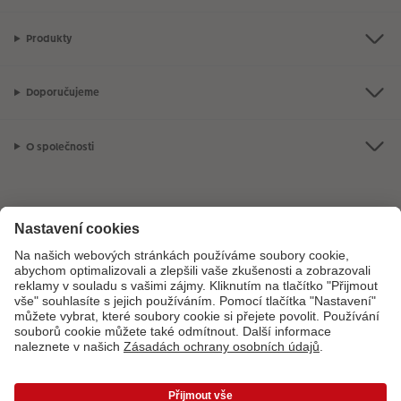
Produkty
Doporučujeme
O společnosti
Máte-li jakékoli dotazy týkající se fotoproduktů nebo objednávek,
neváhejte nás kontaktovat:
+ 420 800 100 808
[Po - Pá: 8:00 - 16:00]
*Uvedené ceny jsou doporučené prodejní ceny. Ke každé zakázce účtujeme jedno