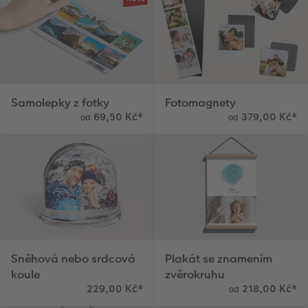
Samolepky z fotky
Fotomagnety
69,50 Kč
*
379,00 Kč
*
od
od
Sněhová nebo srdcová
Plakát se znamením
koule
zvěrokruhu
229,00 Kč
*
218,00 Kč
*
od