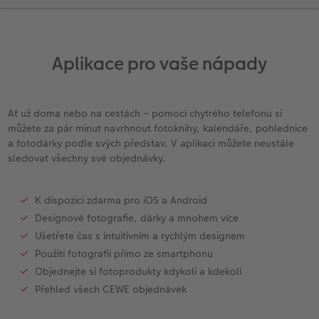
l
Panoramatické stránky
CEWE foto ihned s textem
CEWE foto ihned
Akrylové sklo
Fotokoláž k výročí
Hry
Novinky
Cardholder
Pohlednice s přímým odesláním
Inspirace pro váš domov
Ukázky fotoknih
CEWE foto ihned s designem
Little Prints
Hliníková deska
Plakát s vyříznutou fotografií
Domácí mazlíčci
CEWE myPhotos
Karty
DIY
Aplikace pro vaše nápady
Povrchová úprava
Filmový pás
Fotobox
Foto na dřevě
Škola a kancelář
Novinky
Pohlednice
Fototipy
Garance spokojenosti
CEWE přání na počkání
Art Prints
Gallery Print
Art Prints
Dětská přání
Designové fotoobrazy
Ať už doma nebo na cestách – pomocí chytrého telefonu si
můžete za pár minut navrhnout fotoknihy, kalendáře, pohlednice
CEWE myPhotos
Fotosety ihned
Rámy
Svatební cedule
Dárková krabička
Další události
Kronika roku
a fotodárky podle svých představ. V aplikaci můžete neustále
sledovat všechny své objednávky.
Art Collection
Vícedílné fotografie ihned
Samolepky z fotky
Vícedílné obrazy
CEWE FOTOKNIHA dětská
CEWE myPhotos
Fotografické soutěže
K dispozici zdarma pro iOS a Android
Novinky
Velké formáty ihned
CEWE myPhotos
Fotokoláž
CEWE myPhotos
Designové fotografie, dárky a mnohem více
Ušetřete čas s intuitivním a rychlým designem
Koláž ihned
Novinky
CEWE myPhotos
Novinky
Použití fotografií přímo ze smartphonu
Objednejte si fotoprodukty kdykoli a kdekoli
Novinky
Přehled všech CEWE objednávek