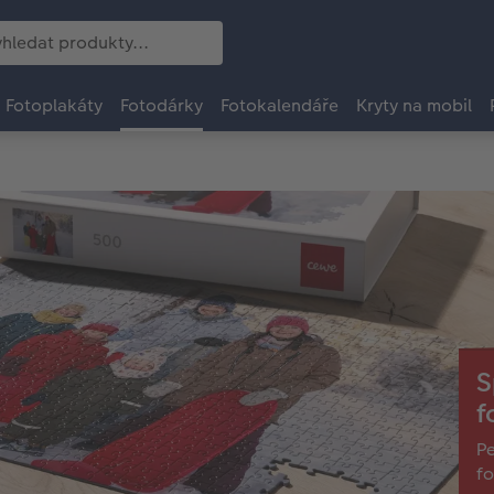
Fotoplakáty
Fotodárky
Fotokalendáře
Kryty na mobil
S
f
Pe
fo