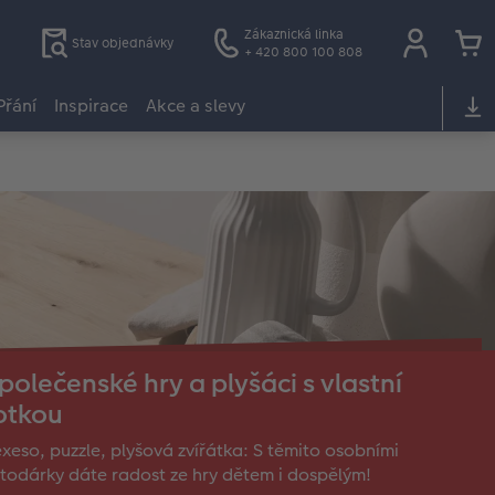
Zákaznická linka
Stav objednávky
+ 420 800 100 808
Přání
Inspirace
Akce a slevy
polečenské hry a plyšáci s vlastní
otkou
xeso, puzzle, plyšová zvířátka: S těmito osobními
todárky dáte radost ze hry dětem i dospělým!