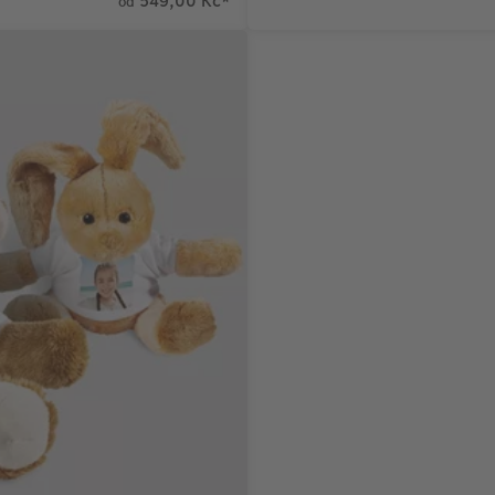
549,00 Kč
*
od