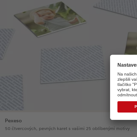
Pexeso
50 čtvercových, pevných karet s vašimi 25 oblíbenými motivy