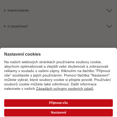
Doporučujeme
O společnosti
Máte-li jakékoli dotazy týkající se fotoproduktů nebo objednávek,
neváhejte nás kontaktovat:
+ 420 800 100 808
[Po - Pá: 8:00 - 16:00]
*Uvedené ceny jsou doporučené prodejní ceny. Ke každé zakázce účtujeme jedno
dopravné a balné dle platného ceníku. Ceny jsou včetně DPH.
Ceny a dodací lhůty
|
VOP
|
Ochrana osobních údajů