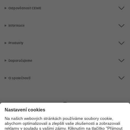
Odpovědnost CEWE
Informace
Produkty
Doporučujeme
O společnosti
Máte-li jakékoli dotazy týkající se fotoproduktů nebo objednávek,
neváhejte nás kontaktovat:
+ 420 800 100 808
[Po - Pá: 8:00 - 16:00]