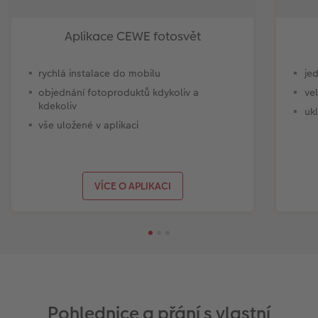
Aplikace CEWE fotosvět
rychlá instalace do mobilu
je
objednání fotoproduktů kdykoliv a
ve
kdekoliv
uk
vše uložené v aplikaci
VÍCE O APLIKACI
Pohlednice a přání s vlastní