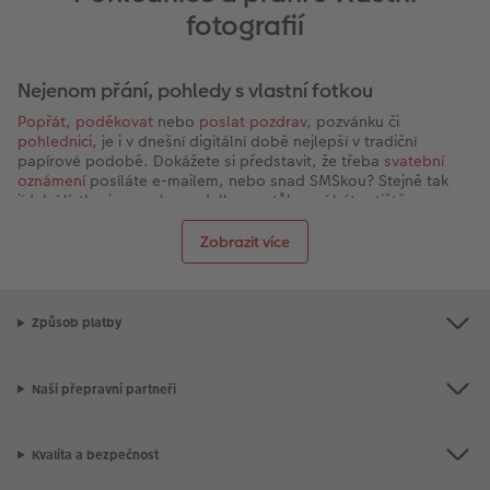
fotografií
Nejenom přání, pohledy s vlastní fotkou
Popřát
,
poděkovat
nebo
poslat pozdrav
, pozvánku či
pohlednici
, je i v dnešní digitální době nejlepší v tradiční
papírové podobě. Dokážete si představit, že třeba
svatební
oznámení
posíláte e-mailem, nebo snad SMSkou? Stejně tak
jídelní lístky, jmenovky, cedulky na stůl musí být vytištěny.
Originální pohled z dovolené
Zobrazit více
Jste na dovolené a chcete poslat pozdrav v podobě tradičního
pohledu? Zkombinujte výhody tradičního papírového pohledu
(s vlastní fotkou, textem i designem) s tou elektronicky
zasílanou.
Způsob platby
Pošleme ji za vás odkudkoliv, bez známky a za stejně výhodnou
cenu jak z Jižních Čech, tak druhého konce světa. Chci svůj
originální pohled
!
Naši přepravní partneři
Kvalita a bezpečnost