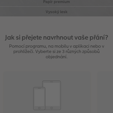
jemná struktura
akcenty s vysokým leskem, s gramáží papíru 300
matné, jemné barvy
g/m²
matné, jemné barvy
kvalitní UV lakování vnějších stránek
obzvláště elegantní vzhled
zářivý jas barev
ochrana před znečištěním a vlhkostí
Jak si přejete navrhnout vaše přání?
Pomocí programu, na mobilu v aplikaci nebo v
prohlížeči. Vyberte si ze 3 různých způsobů
objednání.