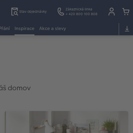
Zákaznická linka
Stav objednávky
+ 420 800 100 808
Přání
Inspirace
Akce a slevy
 váš domov