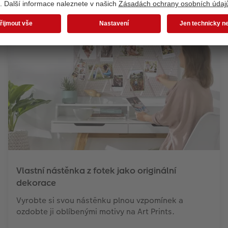
Vlastní nástěnka z fotek jako originální
dekorace
Vyrobte si svou nástěnku plnou vzpomínek a
ozdobte ji oblíbenými motivy na Art Prints.