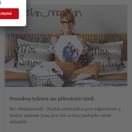
Proměna ložnice do přírodních tónů
Nic Hildebrandt: Útulná atmosféra pro odpočinek a
dobrý spánek jsou pro mě a mou pohodu velmi
důležité.