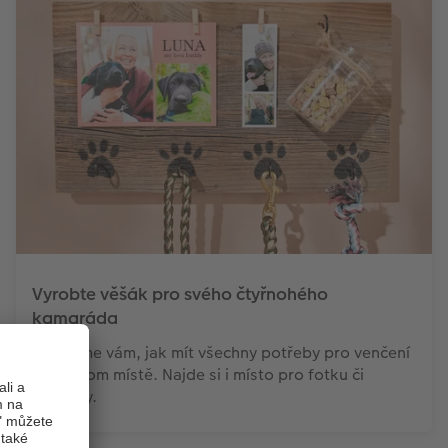
Vyrobte věšák pro svého čtyřnohého
kamaráda
Poradíme vám, jak mít všechny potřeby pro venčení
na jednom místě. Najde si i místo pro fotku či
pamlsky.