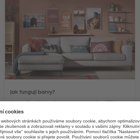
Jak fungují barvy?
Navrhněte si obytný prostor podle nejnovějších
trendů ve třech různých barevných světech.