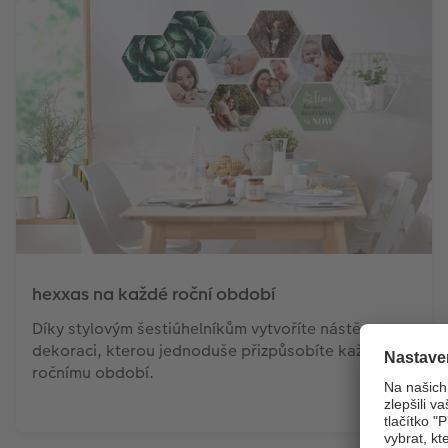
hexxas na každé roční období
Díky stylovým šestiúhelníkům vytvoříte nástěnnou
dekoraci, kterou jednoduše přizpůsobíte každému
ročnímu období.