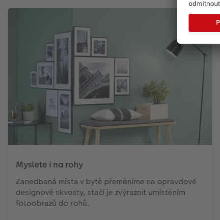
Myslete i na rohy
Zanedbaná místa v bytě přeměníme na opravdové
designové skvosty, stačí je zvýraznit umístěním
fotoobrazů do rohů.