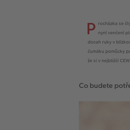
P
rocházka se čt
nyní venčení pl
dosah ruky v blízko
čumáku pomůcky patř
že si v nejbližší CE
Co budete potř