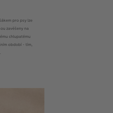
šákem pro psy lze
jsou zavěšeny na
terému chlupatému
čním období - tím,
.