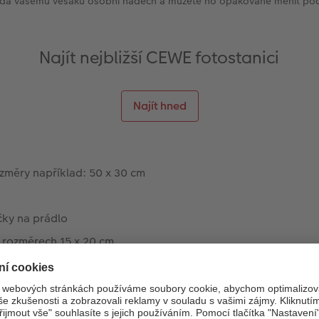
dá vašemu věšáku osobní nádech a můžete ho opakovaně měnit pod
Najít nejbližší CEWE fotostanici
Najít hned
změry například: 50 x 30 cm
čky na prádlo
 rozměrech 15 x 20 cm
hned