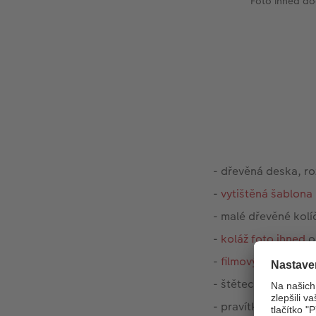
Foto ihned do
- dřevěná deska, ro
-
vytištěná šablona
- malé dřevěné kolí
-
koláž foto ihned
o
-
filmový pás foto i
- štětec
- pravítko