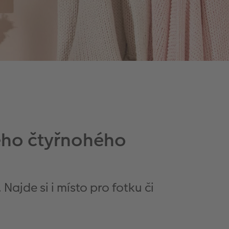
vého čtyřnohého
ajde si i místo pro fotku či