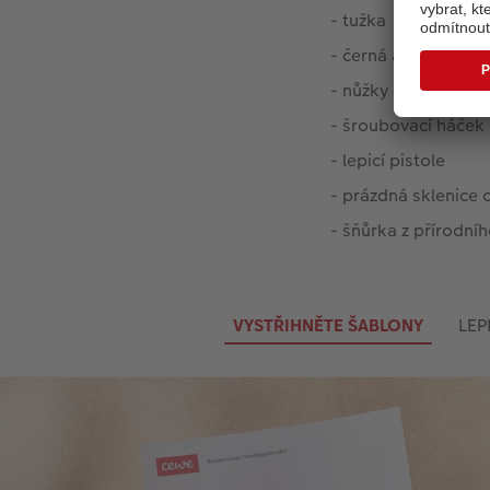
- tužka
- černá akrylová ba
- nůžky
- šroubovací háček
- lepicí pistole
- prázdná sklenice
- šňůrka z přírodní