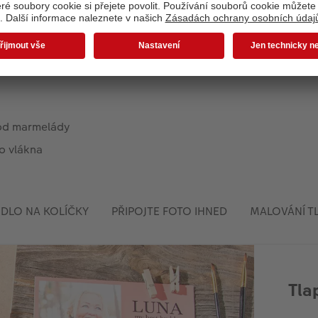
rva
 od marmelády
ho vlákna