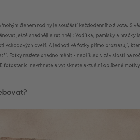
yřnohým členem rodiny je součástí každodenního života. S vě
ánovat ještě snadněji a rutinněji: Vodítka, pamlsky a hračky 
sti vchodových dveří. A jednotlivé fotky přímo prozrazují, k
í. Fotky můžete snadno měnit - například v závislosti na ro
WE fotostanici navrhnete a vytisknete aktuální oblíbené motivy
ebovat?