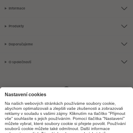
Informace
Produkty
Doporučujeme
O společnosti
Máte-li jakékoli dotazy týkající se fotoproduktů nebo objednávek,
neváhejte nás kontaktovat:
+ 420 800 100 808
[Po - Pá: 8:00 - 16:00]