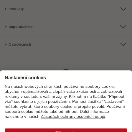
Produkty
Doporučujeme
O společnosti
Máte-li jakékoli dotazy týkající se fotoproduktů nebo objednávek,
neváhejte nás kontaktovat:
+ 420 800 100 808
[Po - Pá: 8:00 - 16:00]
*Uvedené ceny jsou doporučené prodejní ceny. Ke každé zakázce účtujeme jedno
dopravné a balné dle platného ceníku. Ceny jsou včetně DPH.
Ceny a dodací lhůty