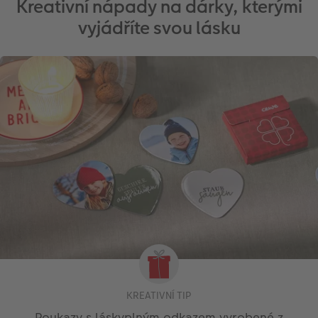
Kreativní nápady na dárky, kterými
vyjádříte svou lásku
KREATIVNÍ TIP
Poukazy s láskyplným odkazem vyrobené z