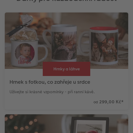
Hrnky a láhve
Hrnek s fotkou, co zahřeje u srdce
Užívejte si krásné vzpomínky - při ranní kávě.
299,00 Kč
*
od