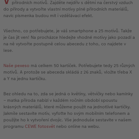
l
Panoramatické stránky
CEWE foto ihned s textem
CEWE foto ihned
Akrylové sklo
Fotokoláž k výročí
Hry
Novinky
Cardholder
Pohlednice s přímým odesláním
Inspirace pro váš domov
přírodních motivů. Zajděte nejdřív s dětmi na čerstvý vzduch
do přírody a vytvořte vlastní motivy plné přírodních materiálů,
navíc písmenka budou mít i vzdělávací efekt.
Ukázky fotoknih
CEWE foto ihned s designem
Little Prints
Hliníková deska
Plakát s vyříznutou fotografií
Domácí mazlíčci
CEWE myPhotos
Karty
DIY
Všechno, co potřebujete, je váš smartphone a 25 motivů. Takže
Povrchová úprava
Filmový pás
Fotobox
Foto na dřevě
Škola a kancelář
Novinky
Pohlednice
Fototipy
je čas jít ven! Na procházce hledejte vhodné motivy jako pozadí a
na ně vytvořte postupně celou abecedu z toho, co najdete v
Garance spokojenosti
CEWE přání na počkání
Art Prints
Gallery Print
Art Prints
Dětská přání
Designové fotoobrazy
lese.
CEWE myPhotos
Fotosety ihned
Rámy
Svatební cedule
Dárková krabička
Další události
Kronika roku
Naše pexeso
má celkem 50 kartiček. Potřebujete tedy 25 různých
motivů. A protože se abeceda skládá z 26 znaků, vložte třeba X
Art Collection
Vícedílné fotografie ihned
Samolepky z fotky
Vícedílné obrazy
CEWE FOTOKNIHA dětská
CEWE myPhotos
Fotografické soutěže
a Y na jednu kartičku.
Novinky
Velké formáty ihned
CEWE myPhotos
Fotokoláž
CEWE myPhotos
Bez ohledu na to, zda se jedná o květiny, větvičky nebo kamínky
– matka příroda nabízí v každém ročním období spoustu
Koláž ihned
Novinky
CEWE myPhotos
Novinky
krásných materiálů, které můžeme použít na jednotlivé kartičky.
Jakmile sestavíte motiv, vyfoťte ho svým mobilním telefonem a
použijte ho k vytvoření dvojic. Vše jednoduše sestavíte v našem
Novinky
programu
CEWE fotosvět
nebo online na webu.