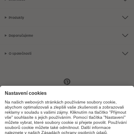
Produkty
Doporučujeme
O společnosti
Máte-li jakékoli dotazy týkající se fotoproduktů nebo objednávek,
neváhejte nás kontaktovat:
+ 420 800 100 808
[Po - Pá: 8:00 - 16:00]