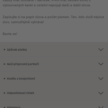
Každý hráč dostane 7 kartiček. První hráč sestaví slovo z
vylosovaných karet a ostatní napojují další a další slova.
Zapisujte si na papír slova a počet písmen. Ten, kdo složí nejvíce
slov, samozřejmě vyhrává!
Bavte se!
Způsob platby
Naši přepravní partneři
Kvalita a bezpečnost
Odpovědnost CEWE
Informace