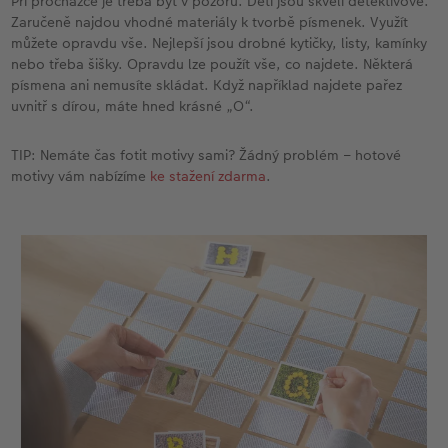
Při procházce je třeba být v pozoru. Děti jsou skvělí detektivové.
Zaručeně najdou vhodné materiály k tvorbě písmenek. Využít
můžete opravdu vše. Nejlepší jsou drobné kytičky, listy, kamínky
nebo třeba šišky. Opravdu lze použít vše, co najdete. Některá
písmena ani nemusíte skládat. Když například najdete pařez
uvnitř s dírou, máte hned krásné „O“.
TIP: Nemáte čas fotit motivy sami? Žádný problém – hotové
motivy vám nabízíme
ke stažení zdarma
.