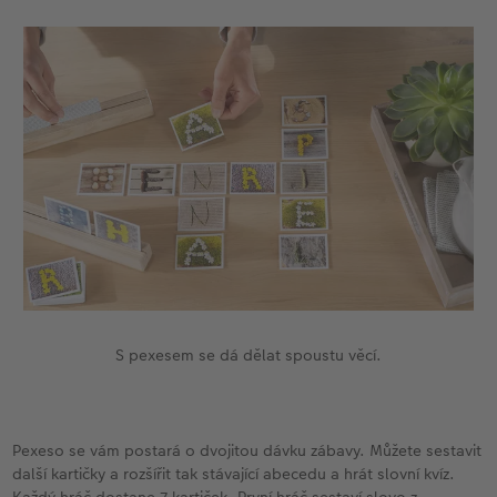
S pexesem se dá dělat spoustu věcí.
Pexeso se vám postará o dvojitou dávku zábavy. Můžete sestavit
další kartičky a rozšířit tak stávající abecedu a hrát slovní kvíz.