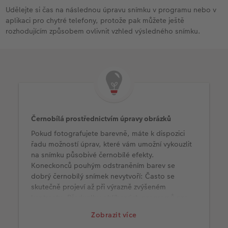
Udělejte si čas na následnou úpravu snímku v programu nebo v
aplikaci pro chytré telefony, protože pak můžete ještě
rozhodujícím způsobem ovlivnit vzhled výsledného snímku.
Černobílá prostřednictvím úpravy obrázků
Pokud fotografujete barevně, máte k dispozici
řadu možností úprav, které vám umožní vykouzlit
na snímku působivé černobílé efekty.
Koneckonců pouhým odstraněním barev se
dobrý černobílý snímek nevytvoří: Často se
skutečně projeví až při výrazně zvýšeném
kontrastu. Předvolby oblíbených programů pro
úpravu snímků a filtry v aplikacích pro chytré
Zobrazit více
telefony vám pomohou najít ten správný vzhled.