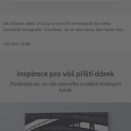
Experimentujte také s tím, jak se barvy na snímku
převádějí do černobílé - dříve se pracovalo s
barevnými filtry před objektivem, ale dnes se vše
pohodlně provádí až poté. Například červený filtr
Jak můžete vidět: Stojí za to ponořit se hlouběji do světa
výrazně ztmaví modrou oblohu v černobílém
černobílé fotografie. Doufáme, že se vám tento žánr bude líbit.
snímku.
Pomocí dalších efektů, jako je zrno, které vypadá
Váš tým CEWE
jako zrno klasických fotografických filmů, můžete
v mnoha případech podpořit efekt obrazu. Jako
vždy při úpravách obrázků však platí pravidlo:
nepřehánějte to!
Inspirace pro váš příští dárek
Podívejte se, co vše vytvoříte z vašich krásných
fotek