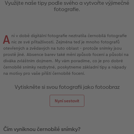
l
Panoramatické stránky
CEWE foto ihned s textem
CEWE foto ihned
Akrylové sklo
Fotokoláž k výročí
Hry
Novinky
Cardholder
Pohlednice s přímým odesláním
Inspirace pro váš domov
Využijte naše tipy podle svého a vytvořte výjimečné
fotografie.
Ukázky fotoknih
CEWE foto ihned s designem
Little Prints
Hliníková deska
Plakát s vyříznutou fotografií
Domácí mazlíčci
CEWE myPhotos
Karty
DIY
Povrchová úprava
Filmový pás
Fotobox
Foto na dřevě
Škola a kancelář
Novinky
Pohlednice
Fototipy
A
ni v době digitální fotografie neztratila černobílá fotografie
nic ze své přitažlivosti. Zejména teď je mnoho fotografů
Garance spokojenosti
CEWE přání na počkání
Art Prints
Gallery Print
Art Prints
Dětská přání
Designové fotoobrazy
otevřených a zvědavých na tuto oblast - protože snímky jsou
prostě jiné. Absence barev také mění způsob focení a působí na
CEWE myPhotos
Fotosety ihned
Rámy
Svatební cedule
Dárková krabička
Další události
Kronika roku
diváka zvláštním dojmem. My vám poradíme, co je pro dobré
černobílé snímky nezbytné, poskytneme základní tipy a nápady
na motivy pro vaše příští černobílé focení.
Art Collection
Vícedílné fotografie ihned
Samolepky z fotky
Vícedílné obrazy
CEWE FOTOKNIHA dětská
CEWE myPhotos
Fotografické soutěže
Vytiskněte si svou fotografii jako fotoobraz
Novinky
Velké formáty ihned
CEWE myPhotos
Fotokoláž
CEWE myPhotos
Nyní sestavit
Koláž ihned
Novinky
CEWE myPhotos
Novinky
Novinky
Čím vyniknou černobílé snímky?