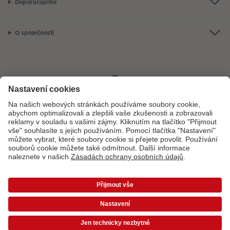
Doporučujeme
O společnosti
Máte-li jakékoli dotazy týkající se fotoproduktů nebo objednávek,
neváhejte nás kontaktovat:
+ 420 800 100 808
[Po - Pá: 8:00 - 16:00]
*Uvedené ceny jsou doporučené prodejní ceny. Ke každé zakázce účtujeme jedno
dopravné a balné dle platného ceníku. Ceny jsou včetně DPH.
Ceny a dodací lhůty
|
VOP
|
Ochrana osobních údajů