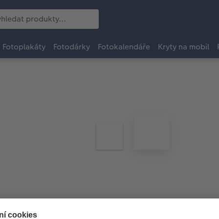
Fotoplakáty
Fotodárky
Fotokalendáře
Kryty na mobil