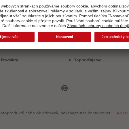
Načítání konfigurátoru. . .
Naši přepravní partneři
Kvalita a bezpečnost
Produkty
Doporučujeme
se fotoproduktů nebo objednávek, neváhejte nás kontaktovat:
+ 420 8