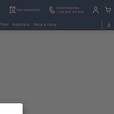
Zákaznická linka
Stav objednávky
+ 420 800 100 808
Přání
Inspirace
Akce a slevy