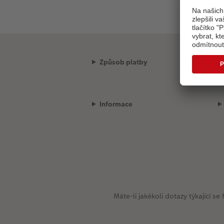
Způsob platby
Informace
Máte-li jakékoli dotazy týkající 