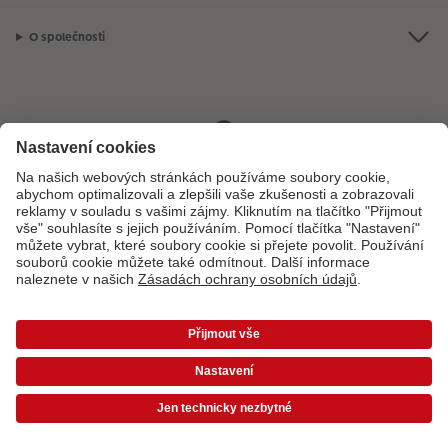
O společnosti
Máte-li jakékoli dotazy týkající se fotoproduktů nebo objednávek,
neváhejte nás kontaktovat:
+ 420 800 100 808
[Po - Pá: 8:00 - 16:00]
*Uvedené ceny jsou doporučené prodejní ceny. Ke každé zakázce účtujeme jedno
dopravné a balné dle platného ceníku. Ceny jsou včetně DPH.
Ceny a dodací lhůty
|
VOP
|
Ochrana osobních údajů