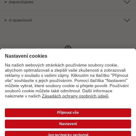
Doporučujeme
O společnosti
Máte-li jakékoli dotazy týkající se fotoproduktů nebo objednávek,
neváhejte nás kontaktovat:
+ 420 800 100 808
[Po - Pá: 8:00 - 16:00]
*Uvedené ceny jsou doporučené prodejní ceny. Ke každé zakázce účtujeme jedno
dopravné a balné dle platného ceníku. Ceny jsou včetně DPH.
Ceny a dodací lhůty
|
VOP
|
Ochrana osobních údajů