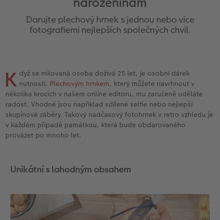
narozeninám
l
Panoramatické stránky
CEWE foto ihned s textem
CEWE foto ihned
Akrylové sklo
Fotokoláž k výročí
Hry
Novinky
Cardholder
Pohlednice s přímým odesláním
Inspirace pro váš domov
Darujte plechový hrnek s jednou nebo více
Ukázky fotoknih
CEWE foto ihned s designem
Little Prints
Hliníková deska
Plakát s vyříznutou fotografií
Domácí mazlíčci
CEWE myPhotos
Karty
DIY
fotografiemi nejlepších společných chvil.
Povrchová úprava
Filmový pás
Fotobox
Foto na dřevě
Škola a kancelář
Novinky
Pohlednice
Fototipy
K
dyž se milovaná osoba dožívá 25 let, je osobní dárek
Garance spokojenosti
CEWE přání na počkání
Art Prints
Gallery Print
Art Prints
Dětská přání
Designové fotoobrazy
nutností.
Plechovým hrnkem
, který můžete navrhnout v
několika krocích v našem online editoru, mu zaručeně uděláte
CEWE myPhotos
Fotosety ihned
Rámy
Svatební cedule
Dárková krabička
Další události
Kronika roku
radost. Vhodné jsou například sdílené selfie nebo nejlepší
skupinové záběry. Takový nadčasový fotohrnek v retro vzhledu je
Art Collection
Vícedílné fotografie ihned
Samolepky z fotky
Vícedílné obrazy
CEWE FOTOKNIHA dětská
CEWE myPhotos
Fotografické soutěže
v každém případě památkou, která bude obdarovaného
provázet po mnoho let.
Novinky
Velké formáty ihned
CEWE myPhotos
Fotokoláž
CEWE myPhotos
Unikátní s lahodným obsahem
Koláž ihned
Novinky
CEWE myPhotos
Novinky
Novinky