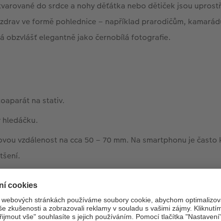
ytvarované do srdce a nohy děťátka nebo dětiček jsou uprost
zdrav ve formě pohlednice – například prarodičům, kamarád
 obzvlášť elegantně jako černobílá fotografie.
toaparát na stativ.
v hledáčku.
vou vzdálenost na cca 50 – 70 mm. Na smartphonu je často k
tšení.
samospouště.
edek na displeji.
mělo vrhat příliš tvrdé stíny, proto je lepší objekty na fotce o