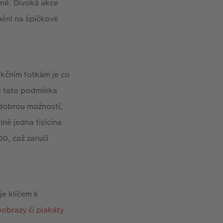
ěné. Divoká akce
mění na špičkové
akčním fotkám je co
le tato podmínka
 dobrou možností,
ně jedna tisícina
00, což zaručí
je klíčem k
oobrazy či plakáty