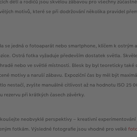
cích dětí a rodičů jsou skvělou zábavou pro všechny zúčastn
vělých motivů, které se při dodržování několika pravidel pře
da se jedná o fotoaparát nebo smartphone, klíčem k ostrým 
zice. Ostrá fotka vyžaduje především dostatek světla. Skvě
hradě nebo ve světlé místnosti. Blesk by byl teoreticky také
cené motivy a naruší zábavu. Expoziční čas by měl být maximál
lo nestačí, zvyšte manuálně citlivost až na hodnotu ISO 25 0
 rezervu při krátkých časech závěrky.
zkoušejte neobvyklé perspektivy – kreativní experimentování 
jeným fotkám. Výsledné fotografie jsou vhodné pro velké
fot