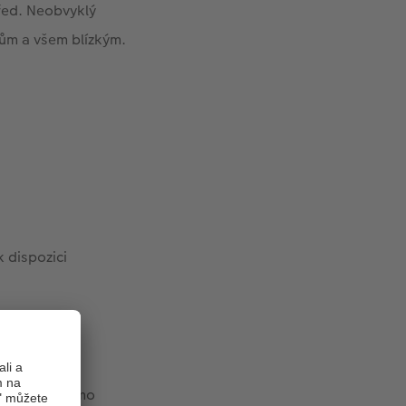
řed. Neobvyklý
ům a všem blízkým.
 dispozici
světlit nepřímo