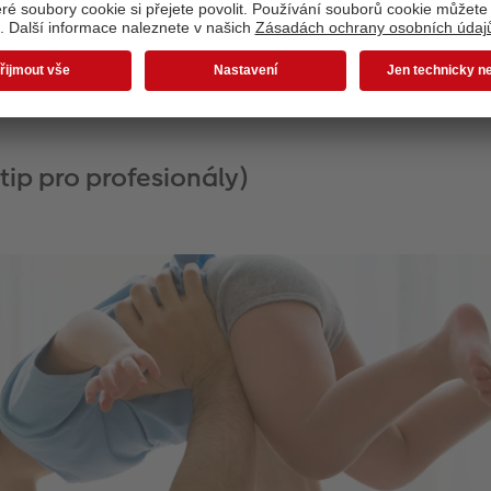
stit rozptýlené denní světlo.
dou mít zaručeně radost, když najdou ve schránce pohlednic
 navrhovat své vlastní osobní
CEWE přání a pohledy
.
 (tip pro profesionály)