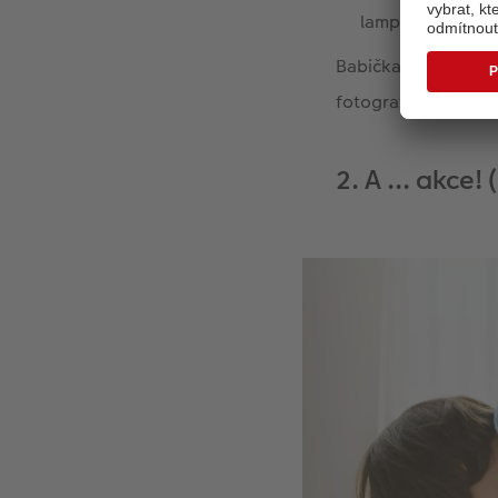
lampou nebo zaji
Babička s dědou bu
fotografií. Začněte
2. A ... akce!