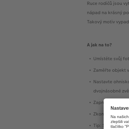
Ruce rodičů jsou v
nápad na krásný po
Takový motiv vypadá
A jak na to?
Umístěte svůj fo
Zaměřte objekt 
Nastavte ohnisko
dvojnásobné zvě
Zapněte funkci 
Zkontrolujte výsl
Tip: Světlo by ne