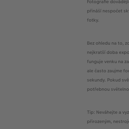
Fotografie dovádějí
přináší nespočet sk
fotky.
Bez ohledu na to, z
nejkratší doba expo
funguje venku na za
ale často zaujme fo
sekundy. Pokud svět
potřebnou světelnou
Tip: Neváhejte a vy
přirozeným, nestro