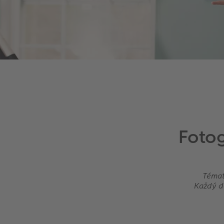
Fotog
Témat
Každý de