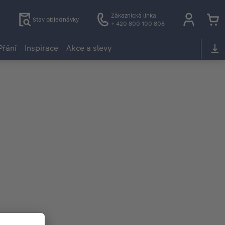
Zákaznická linka
Stav objednávky
+ 420 800 100 808
Přání
Inspirace
Akce a slevy