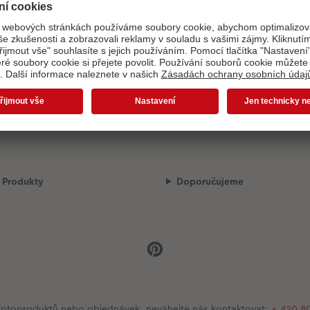
Načítání designů...
Naši přepravní partneři
Kvalita a bezpečnost
Produkty
Doporučujeme
se fotoproduktů nebo objednávek, neváhejte nás kontaktovat:
+ 420 8