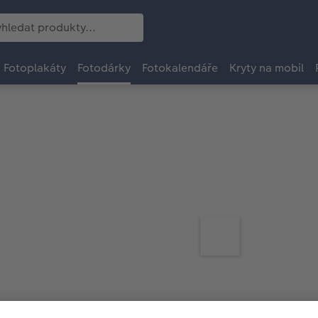
Fotoplakáty
Fotodárky
Fotokalendáře
Kryty na mobil