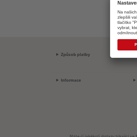
Způsob platby
Informace
Máte-li jakékoli dotazy týkající 