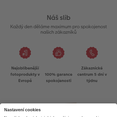
Náš slib
Každý den děláme maximum pro spokojenost
našich zákazníků
Přihlaste se k odběru novinek, získejte 100 Kč na CEWE
Nejoblíbenější
Zákaznické
fotoprodukty a informace o:
fotoprodukty v
100% garance
centrum 5 dní v
Novinkách
Evropě
spokojenosti
týdnu
Výhodách
Soutěžích a inspiracích
a mnohem víc