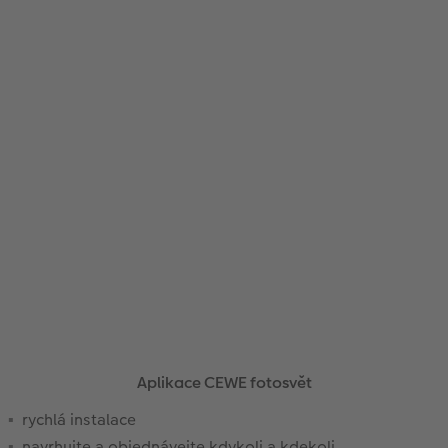
Novinky
Aplikace CEWE fotosvět
rychlá instalace
navrhujte a objednávejte kdykoli a kdekoli